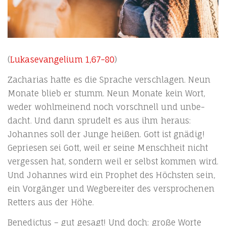
(
Lukas­evan­ge­li­um 1,67−80
)
Zacha­ri­as hat­te es die Spra­che ver­schla­gen. Neun
Mona­te blieb er stumm. Neun Mona­te kein Wort,
weder wohl­mei­nend noch vor­schnell und unbe­
dacht. Und dann spru­delt es aus ihm her­aus:
Johan­nes soll der Jun­ge hei­ßen. Gott ist gnä­dig!
Geprie­sen sei Gott, weil er sei­ne Mensch­heit nicht
ver­ges­sen hat, son­dern weil er selbst kom­men wird.
Und Johan­nes wird ein Pro­phet des Höchs­ten sein,
ein Vor­gän­ger und Weg­be­rei­ter des ver­spro­che­nen
Ret­ters aus der Höhe.
Bene­dic­tus – gut gesagt! Und doch: gro­ße Wor­te