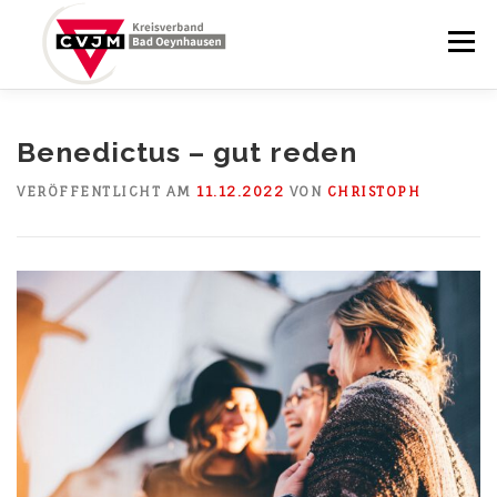
Zum
Inhalt
Menü
springen
STARTSEITE
BRUNNENABENDE
Benedictus – gut reden
VERÖFFENTLICHT AM
11.12.2022
VON
CHRISTOPH
YCHURCH BRUNNENPLATZ
BLOG
KALENDER
ÜBER UNS
KONTAKT