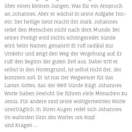
über einen klei­nen Jun­gen. Was für ein Anspruch
an Johan­nes. Aber er wächst in sei­ne Auf­ga­be hin­
ein: Der hei­li­ge Geist macht ihn stark. Johan­nes
redet den Men­schen nicht nach dem Mun­de. Bei
sei­ner Pre­digt wird nichts schön­ge­re­det. Sün­de
wird beim Namen genannt! Er ruft radi­kal zur
Umkehr und zeigt den Weg der Ver­ge­bung auf. Er
ruft den Beginn der guten Zeit aus. Dabei tritt er
selbst in den Hin­ter­grund, ist selbst nicht der, der
kom­men soll. Er ist nur der Weg­wei­ser für das
Lamm Got­tes, das der Welt Sün­de trägt. Johan­nes
Wor­te haben Gewicht. Sie füh­ren vie­le Men­schen zu
Jesus. Für ande­re sind sei­ne wohl­ge­mein­ten Wor­te
uner­träg­lich. In ihren Augen redet sich Johan­nes
im wahrs­ten Sinn des Wor­tes um Kopf
und Kragen …