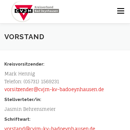
Zum
Inhalt
Menü
springen
STARTSEITE
BRUNNENABENDE
VORSTAND
YCHURCH BRUNNENPLATZ
BLOG
KALENDER
Kreisvorsitzender:
Mark Hen­nig
ÜBER UNS
KONTAKT
Tele­fon: (05731) 1569231
vorsitzender@cvjm-kv-badoeynhausen.de
Stellverteter/in:
Jas­min Behrensmeier
Schriftwart:
vorstand@cvjm-kv-badoeynhausen.de