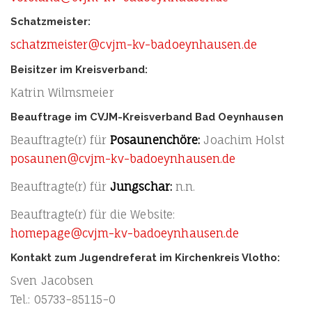
Schatzmeister:
schatzmeister@cvjm-kv-badoeynhausen.de
Beisitzer im Kreisverband:
Kat­rin Wilmsmeier
Beauftrage im CVJM-Kreisverband Bad Oeynhausen
Beauftragte(r) für
Posau­nen­chö­re:
Joa­chim Holst
posaunen@cvjm-kv-badoeynhausen.de
Beauftragte(r) für
Jung­schar:
n.n.
Beauftragte(r) für die Website:
homepage@cvjm-kv-badoeynhausen.de
Kontakt zum Jugendreferat im Kirchenkreis Vlotho:
Sven Jacob­sen
Tel.: 05733−85115−0