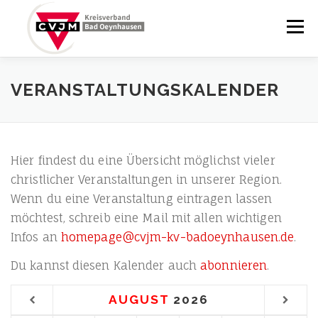
Zum
Inhalt
Menü
springen
STARTSEITE
BRUNNENABENDE
VERANSTALTUNGSKALENDER
YCHURCH BRUNNENPLATZ
BLOG
KALENDER
Hier fin­dest du eine Über­sicht mög­lichst vie­ler
christ­li­cher Ver­an­stal­tun­gen in unse­rer Regi­on.
ÜBER UNS
KONTAKT
Wenn du eine Ver­an­stal­tung ein­tra­gen las­sen
möch­test, schreib eine Mail mit allen wich­ti­gen
Infos an
homepage@cvjm-kv-badoeynhausen.de
.
Du kannst die­sen Kalen­der auch
abon­nie­ren
.
AUGUST
2026