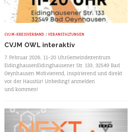
CVJM-KREISVERBAND
/
VERANSTALTUNGEN
CVJM OWL interaktiv
7. Febru­ar 2026, 11–20 Uhr­Ge­mein­de­zen­trum
Eiding­hau­sen­Ei­ding­hau­se­ner Str. 133, 32549 Bad
Oeyn­hau­sen Moti­vie­rend, inspi­rie­rend und direkt
vor der Haus­tür! Unbe­dingt anmel­den
und kommen!