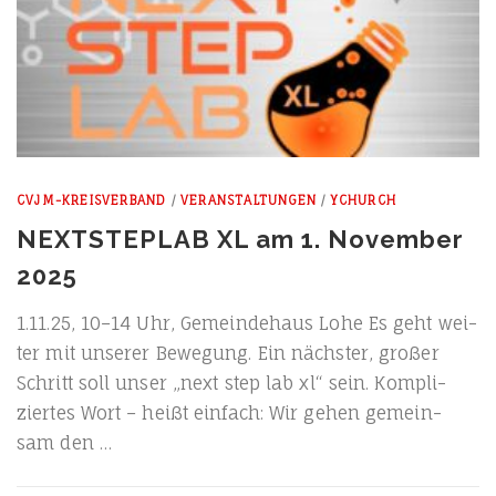
CVJM-KREISVERBAND
/
VERANSTALTUNGEN
/
YCHURCH
NEXTSTEPLAB XL am 1. November
2025
1.11.25, 10–14 Uhr, Gemein­de­haus Lohe Es geht wei­
ter mit unse­rer Bewe­gung. Ein nächs­ter, gro­ßer
Schritt soll unser „next step lab xl“ sein. Kom­pli­
zier­tes Wort – heißt ein­fach: Wir gehen gemein­
sam den …