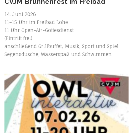
CVJM Brunnenfest im Freibad
14. Juni 2026
11–15 Uhr im Frei­bad Lohe
11 Uhr Open-Air-Gottesdienst
(Ein­tritt frei)
anschlie­ßend Grill­buf­fet, Musik, Sport und Spiel,
Segens­du­sche, Was­ser­spaß und Schwimmen