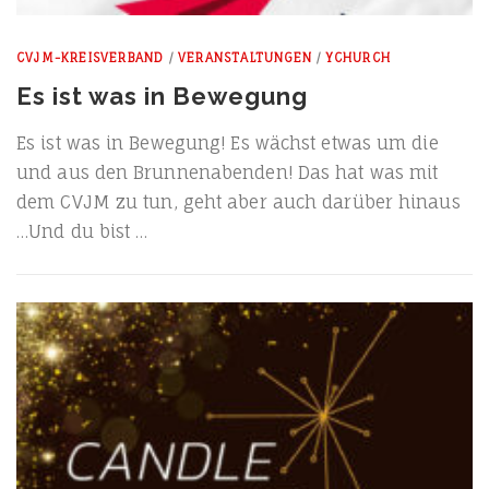
CVJM-KREISVERBAND
/
VERANSTALTUNGEN
/
YCHURCH
Es ist was in Bewegung
Es ist was in Bewe­gung! Es wächst etwas um die
und aus den Brun­nen­a­ben­den! Das hat was mit
dem CVJM zu tun, geht aber auch dar­über hin­aus
…Und du bist …