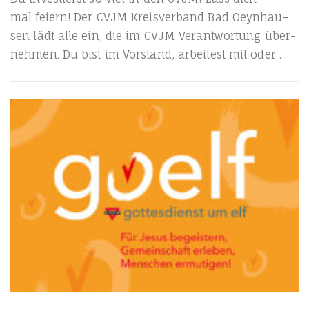
mal fei­ern! Der CVJM Kreis­ver­band Bad Oeyn­hau­
sen lädt alle ein, die im CVJM Ver­ant­wor­tung über­
neh­men. Du bist im Vor­stand, arbei­test mit oder …