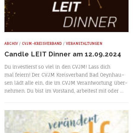
ARCHIV
/
CVJM-KREISVERBAND
/
VERANSTALTUNGEN
Candle LEIT Dinner am 12.09.2024
Du inves­tierst so viel in den CVJM! Lass dich
mal fei­ern! Der CVJM Kreis­ver­band Bad Oeyn­hau­
sen lädt alle ein, die im CVJM Ver­ant­wor­tung über­
neh­men. Du bist im Vor­stand, arbei­test mit oder …