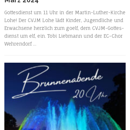
März 2024
Got­tes­dienst um 11 Uhr in der Mar­tin-Luther-Kir­che
Lohe! Der CVJM Lohe lädt Kin­der, Jugend­li­che und
Erwach­se­ne herz­lich zum goelf, dem CVJM-Got­­tes­­
dienst um elf, ein. Tobi Lieb­mann und der EC-Chor
Wehrendorf …