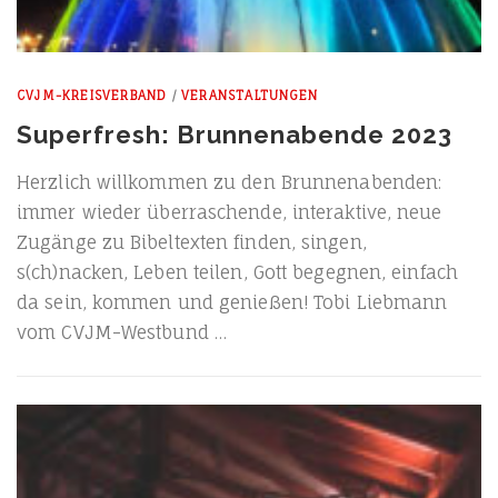
CVJM-KREISVERBAND
/
VERANSTALTUNGEN
Superfresh: Brunnenabende 2023
Herz­lich will­kom­men zu den Brun­nen­a­ben­den:
immer wie­der über­ra­schen­de, inter­ak­ti­ve, neue
Zugän­ge zu Bibel­tex­ten fin­den, sin­gen,
s(ch)nacken, Leben tei­len, Gott begeg­nen, ein­fach
da sein, kom­men und genie­ßen! Tobi Lieb­mann
vom CVJM-Westbund …