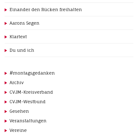
i
g
Einander den Rücken freihalten
a
Aarons Segen
t
i
Klartext
o
n
Du und ich
#montagsgedanken
Archiv
CVJM-Kreisverband
CVJM-Westbund
Gesehen
Veranstaltungen
Vereine