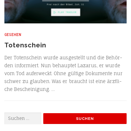
GESEHEN
Totenschein
Der Toten­schein wur­de aus­ge­stellt und die Behör­
den infor­miert. Nun behaup­tet Laza­rus, er wur­de
vom Tod auf­er­weckt. Ohne gül­ti­ge Doku­men­te nur
schwer zu glau­ben. Was er braucht ist eine ärzt­li­
che Bescheinigung. …
Suchen
nach: