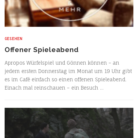
GESEHEN
Offener Spieleabend
Apro­pos Wür­fel­spiel und Gön­nen kön­nen – an
jedem ers­ten Don­ners­tag im Monat um 19 Uhr gibt
es im Café ein­fach so einen offe­nen Spie­le­abend.
Ein­ach mal rein­schau­en – ein Besuch …