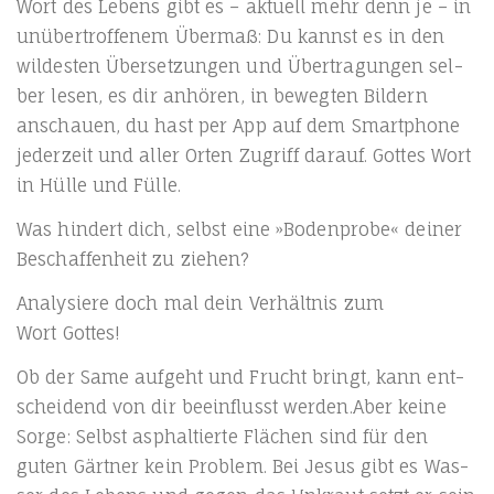
Wort des Lebens gibt es – aktu­ell mehr denn je – in
unüber­trof­fe­nem Über­maß: Du kannst es in den
wil­des­ten Über­set­zun­gen und Über­tra­gun­gen sel­
ber lesen, es dir anhö­ren, in beweg­ten Bil­dern
anschau­en, du hast per App auf dem Smart­phone
jeder­zeit und aller Orten Zugriff dar­auf. Got­tes Wort
in Hül­le und Fülle.
Was hin­dert dich, selbst eine »Boden­pro­be« dei­ner
Beschaf­fen­heit zu ziehen?
Ana­ly­sie­re doch mal dein Ver­hält­nis zum
Wort Gottes!
Ob der Same auf­geht und Frucht bringt, kann ent­
schei­dend von dir beein­flusst werden.Aber kei­ne
Sor­ge: Selbst asphal­tier­te Flä­chen sind für den
guten Gärt­ner kein Pro­blem. Bei Jesus gibt es Was­