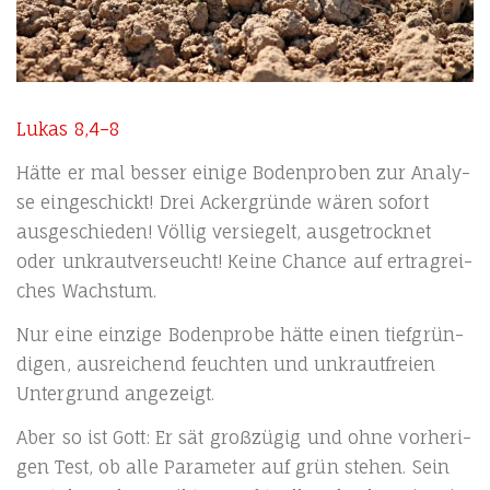
Lukas 8,4–8
Hät­te er mal bes­ser eini­ge Boden­pro­ben zur Ana­ly­
se ein­ge­schickt! Drei Acker­grün­de wären sofort
aus­ge­schie­den! Völ­lig ver­sie­gelt, aus­ge­trock­net
oder unkraut­ver­seucht! Kei­ne Chan­ce auf ertrag­rei­
ches Wachstum.
Nur eine ein­zi­ge Boden­pro­be hät­te einen tief­grün­
di­gen, aus­rei­chend feuch­ten und unkraut­frei­en
Unter­grund angezeigt.
Aber so ist Gott: Er sät groß­zü­gig und ohne vor­he­ri­
gen Test, ob alle Para­me­ter auf grün ste­hen. Sein