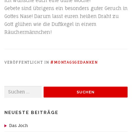
Ich wün­sche euch eine duf­te Woche!
Gebe­te sind übri­gens ein beson­ders guter Geruch in
Got­tes Nase! Dar­um lasst euren hei­ßen Draht zu
Gott glü­hen wie die Duft­ke­gel in einem
Räuchermännchen!
VERÖFFENTLICHT IN
#MONTAGSGEDANKEN
Suchen
nach:
NEUESTE BEITRÄGE
Das Joch