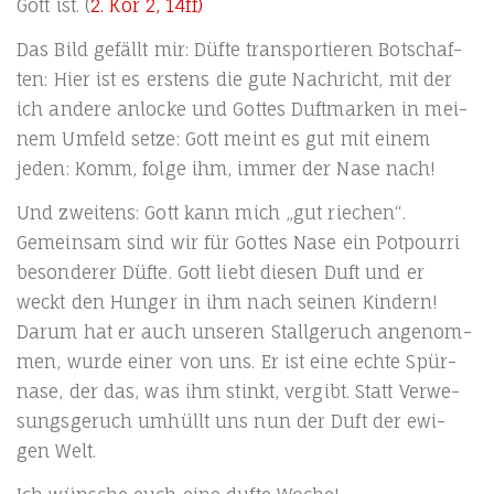
Gott ist. (
2. Kor 2, 14ff)
Das Bild gefällt mir: Düf­te trans­por­tie­ren Bot­schaf­
ten: Hier ist es ers­tens die gute Nach­richt, mit der
ich ande­re anlo­cke und Got­tes Duft­mar­ken in mei­
nem Umfeld set­ze: Gott meint es gut mit einem
jeden: Komm, fol­ge ihm, immer der Nase nach!
Und zwei­tens: Gott kann mich „gut rie­chen“.
Gemein­sam sind wir für Got­tes Nase ein Pot­pour­ri
beson­de­rer Düf­te. Gott liebt die­sen Duft und er
weckt den Hun­ger in ihm nach sei­nen Kin­dern!
Dar­um hat er auch unse­ren Stall­ge­ruch ange­nom­
men, wur­de einer von uns. Er ist eine ech­te Spür­
na­se, der das, was ihm stinkt, ver­gibt. Statt Ver­we­
sungs­ge­ruch umhüllt uns nun der Duft der ewi­
gen Welt.