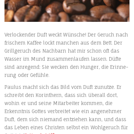
Ver­lo­cken­der Duft weckt Wün­sche! Der Geruch nach
fri­schem Kaf­fee lockt man­chen aus dem Bett. Der
Grill­ge­ruch des Nach­barn hat mir schon oft das
Was­ser im Mund zusam­men­lau­fen las­sen. Düf­te
sind anre­gend: Sie wecken den Hun­ger, die Erin­ne­
rung oder Gefühle.
Pau­lus macht sich das Bild vom Duft zunut­ze. Er
schreibt den Korin­thern, dass sich über­all dort,
wohin er und sei­ne Mit­ar­bei­ter kom­men, die
Erkennt­nis Got­tes ver­brei­tet wie ein ange­neh­mer
Duft, dem sich nie­mand ent­zie­hen kann, und dass
das Leben eines Chris­ten selbst ein Wohl­ge­ruch für