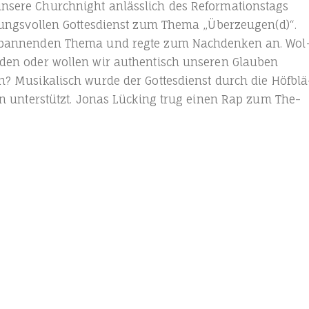
se­re Church­night anläss­lich des Refor­ma­ti­ons­tags
mungs­vol­len Got­tes­dienst zum The­ma „Überzeugen(d)“.
span­nen­den The­ma und reg­te zum Nach­den­ken an. Wol
­den oder wol­len wir authen­tisch unse­ren Glau­ben
? Musi­ka­lisch wur­de der Got­tes­dienst durch die Höf­blä
hen unter­stützt. Jonas Lücking trug einen Rap zum The­