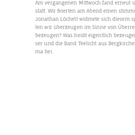
Am ver­gan­ge­nen Mitt­woch fand erneut un
statt. Wir fei­er­ten am Abend einen stim­
Jona­than Löchelt wid­me­te sich die­sem 
len wir über­zeu­gen im Sin­ne von Über­re
bezeu­gen? Was heißt eigent­lich bezeu­gen
ser und die Band Tee­licht aus Berg­kir­c
ma bei.