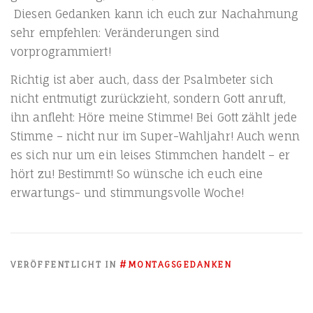
Die­sen Gedan­ken kann ich euch zur Nach­ah­mung
sehr emp­feh­len: Ver­än­de­run­gen sind
vorprogrammiert!
Rich­tig ist aber auch, dass der Psalm­be­ter sich
nicht ent­mu­tigt zurück­zieht, son­dern Gott anruft,
ihn anfleht: Höre mei­ne Stim­me! Bei Gott zählt jede
Stim­me – nicht nur im Super-Wahl­jahr! Auch wenn
es sich nur um ein lei­ses Stimm­chen han­delt – er
hört zu! Bestimmt! So wün­sche ich euch eine
erwar­tungs- und stim­mungs­vol­le Woche!
VERÖFFENTLICHT IN
#MONTAGSGEDANKEN