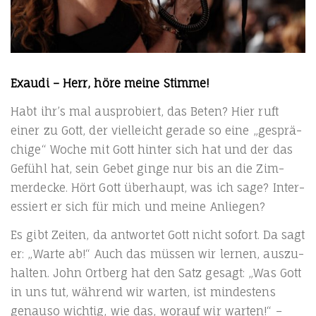
Exau­di – Herr, höre mei­ne Stimme!
Habt ihr’s mal aus­pro­biert, das Beten? Hier ruft
einer zu Gott, der viel­leicht gera­de so eine „gesprä­
chi­ge“ Woche mit Gott hin­ter sich hat und der das
Gefühl hat, sein Gebet gin­ge nur bis an die Zim­
mer­de­cke. Hört Gott über­haupt, was ich sage? Inter­
es­siert er sich für mich und mei­ne Anliegen?
Es gibt Zei­ten, da ant­wor­tet Gott nicht sofort. Da sagt
er: „War­te ab!“ Auch das müs­sen wir ler­nen, aus­zu­
hal­ten. John Ort­berg hat den Satz gesagt: „Was Gott
in uns tut, wäh­rend wir war­ten, ist min­des­tens
genau­so wich­tig, wie das, wor­auf wir war­ten!“ –