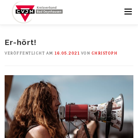
Zum
Inhalt
Menü
springen
STARTSEITE
BRUNNENABENDE
Er-hört!
VERÖFFENTLICHT AM
16.05.2021
VON
CHRISTOPH
YCHURCH BRUNNENPLATZ
BLOG
KALENDER
ÜBER UNS
KONTAKT