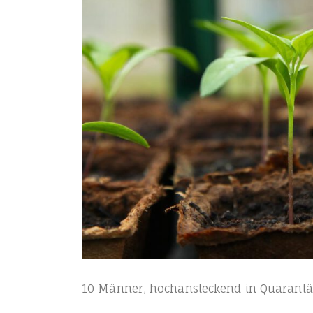
10 Män­ner, hoch­an­ste­ckend in Qua­ran­t