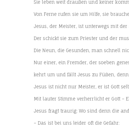
Sie leben weit drau­ßen und kei­ner kom
Von Fer­ne rufen sie um Hil­fe, sie brau­ch
Jesus, der Meis­ter, ist unter­wegs mit der
Der schickt sie zum Pries­ter und der muss
Die Neun, die Gesun­den, man schnell ni
Nur einer, ein Frem­der, der soeben gene
kehrt um und fällt Jesus zu Füßen, denn 
Jesus ist nicht nur Meis­ter, er ist Gott sel
Mit lau­ter Stim­me ver­herr­licht er Gott 
Jesus fragt trau­rig: Wo sind denn die a
– Das ist bei uns lei­der oft die Gefahr: