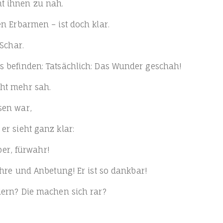
mt ihnen zu nah.
en Erbar­men – ist doch klar.
 Schar.
 befin­den: Tat­säch­lich: Das Wun­der geschah!
cht mehr sah.
­sen war,
er sieht ganz klar:
­ber, fürwahr!
– Ehre und Anbe­tung! Er ist so dankbar!
ndern? Die machen sich rar?