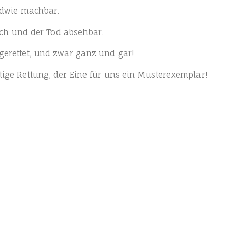
nd­wie machbar.
lich und der Tod absehbar.
eret­tet, und zwar ganz und gar!
­ti­ge Ret­tung, der Eine für uns ein Musterexemplar!