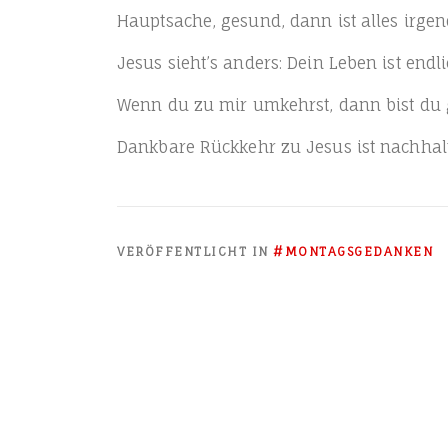
Haupt­sa­che, gesund, dann ist alles irge
Jesus sieht’s anders: Dein Leben ist end­
Wenn du zu mir umkehrst, dann bist du g
Dank­ba­re Rück­kehr zu Jesus ist nach­hal
VERÖFFENTLICHT IN
#MONTAGSGEDANKEN