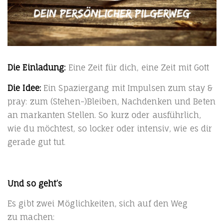
Die Ein­la­dung:
Eine Zeit für dich, eine Zeit mit Gott
Die Idee:
Ein Spa­zier­gang mit Impul­sen zum stay &
pray: zum (Stehen-)Bleiben, Nach­den­ken und Beten
an mar­kan­ten Stel­len. So kurz oder aus­führ­lich,
wie du möch­test, so locker oder inten­siv, wie es dir
gera­de gut tut.
Und so geht’s
Es gibt zwei Mög­lich­kei­ten, sich auf den Weg
zu machen: