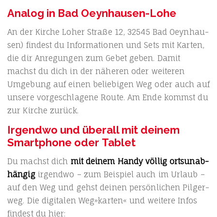
Analog in Bad Oeynhausen-Lohe
An der Kir­che Loher Stra­ße 12, 32545 Bad Oeyn­hau­
sen) fin­dest du Infor­ma­tio­nen und Sets mit Kar­ten,
die dir Anre­gun­gen zum Gebet geben. Damit
machst du dich in der nähe­ren oder wei­te­ren
Umge­bung auf einen belie­bi­gen Weg oder auch auf
unse­re vor­ge­schla­ge­ne Rou­te. Am Ende kommst du
zur Kir­che zurück.
Irgendwo und überall mit deinem
Smartphone oder Tablet
Du machst dich
mit dei­nem Han­dy völ­lig orts­un­ab­
hän­gig
irgend­wo – zum Bei­spiel auch im Urlaub –
auf den Weg und gehst dei­nen per­sön­li­chen Pil­ger­
weg. Die digi­ta­len Weg»karten« und wei­te­re Infos
fin­dest du hier: