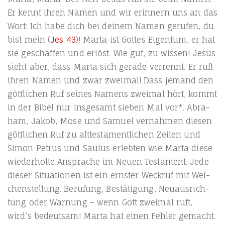
Er kennt ihren Namen und wir erin­nern uns an das
Wort: Ich habe dich bei dei­nem Namen geru­fen, du
bist mein (
Jes 43
)! Mar­ta ist Got­tes Eigen­tum, er hat
sie geschaf­fen und erlöst. Wie gut, zu wis­sen! Jesus
sieht aber, dass Mar­ta sich gera­de ver­rennt. Er ruft
ihren Namen und zwar zwei­mal! Dass jemand den
gött­li­chen Ruf sei­nes Namens zwei­mal hört, kommt
in der Bibel nur ins­ge­samt sie­ben Mal vor*. Abra­
ham, Jakob, Mose und Samu­el ver­nah­men die­sen
gött­li­chen Ruf zu alt­tes­ta­ment­li­chen Zei­ten und
Simon Petrus und Sau­lus erleb­ten wie Mar­ta die­se
wie­der­hol­te Anspra­che im Neu­en Tes­ta­ment. Jede
die­ser Situa­tio­nen ist ein erns­ter Weck­ruf mit Wei­
chen­stel­lung. Beru­fung, Bestä­ti­gung, Neu­aus­rich­
tung oder War­nung – wenn Gott zwei­mal ruft,
wird’s bedeut­sam! Mar­ta hat einen Feh­ler gemacht.