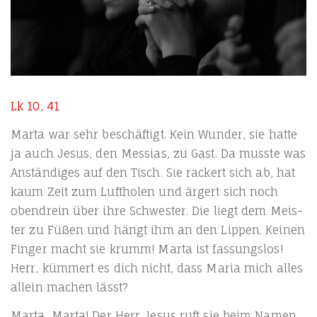
Lk 10, 41
Mar­ta war sehr beschäf­tigt. Kein Wun­der, sie hat­te
ja auch Jesus, den Mes­si­as, zu Gast. Da muss­te was
Anstän­di­ges auf den Tisch. Sie rackert sich ab, hat
kaum Zeit zum Luft­ho­len und ärgert sich noch
oben­drein über ihre Schwes­ter. Die liegt dem Meis­
ter zu Füßen und hängt ihm an den Lip­pen. Kei­nen
Fin­ger macht sie krumm! Mar­ta ist fas­sungs­los!
Herr, küm­mert es dich nicht, dass Maria mich alles
allein machen lässt?
Mar­ta, Mar­ta! Der Herr Jesus ruft sie beim Namen.