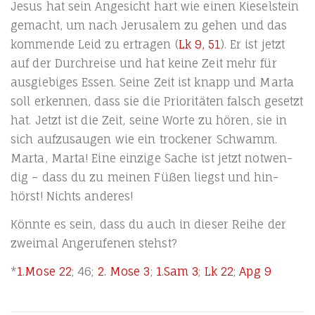
Jesus hat sein Ange­sicht hart wie einen Kie­sel­stein
gemacht, um nach Jeru­sa­lem zu gehen und das
kom­men­de Leid zu ertra­gen (
Lk 9, 51
). Er ist jetzt
auf der Durch­rei­se und hat kei­ne Zeit mehr für
aus­gie­bi­ges Essen. Sei­ne Zeit ist knapp und Mar­ta
soll erken­nen, dass sie die Prio­ri­tä­ten falsch gesetzt
hat. Jetzt ist die Zeit, sei­ne Wor­te zu hören, sie in
sich auf­zu­sau­gen wie ein tro­cke­ner Schwamm.
Mar­ta, Mar­ta! Eine ein­zi­ge Sache ist jetzt not­wen­
dig – dass du zu mei­nen Füßen liegst und hin­
hörst! Nichts anderes!
Könn­te es sein, dass du auch in die­ser Rei­he der
zwei­mal Ange­ru­fe­nen stehst?
*
1.Mose 22
; 46;
2. Mose 3
;
1.Sam 3
;
Lk 22
;
Apg 9