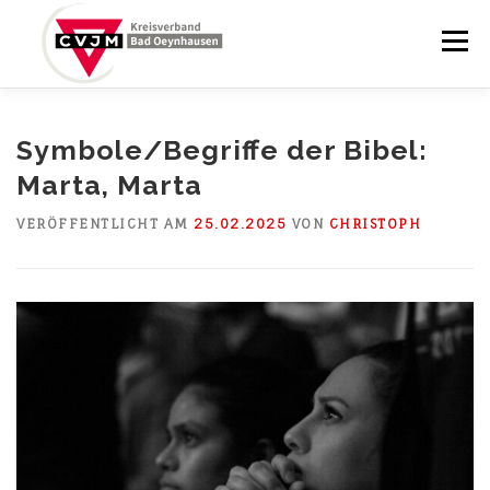
Zum
Inhalt
Menü
springen
STARTSEITE
BRUNNENABENDE
Symbole/Begriffe der Bibel:
Marta, Marta
YCHURCH BRUNNENPLATZ
BLOG
KALENDER
VERÖFFENTLICHT AM
25.02.2025
VON
CHRISTOPH
ÜBER UNS
KONTAKT