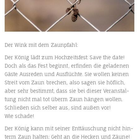
Der Wink mit dem Zaunpfahl:
Der König lädt zum Hoch­zeits­fest: Save the date!
Doch als das Fest beginnt, erfin­den die gela­de­nen
Gäs­te Aus­re­den und Aus­flüch­te. Sie wol­len kei­nen
Streit vom Zaun bre­chen, also sagen sie höf­lich,
aber sehr bestimmt, dass sie bei die­ser Ver­an­stal­
tung nicht mal tot überm Zaun hän­gen wol­len.
Schlie­ßen sich sel­ber aus, sind außen vor!
Wie schade!
Der König kann mit sei­ner Ent­täu­schung nicht hin­
term Zaun hal­ten: Geht an die Hecken und Zäu­ne!