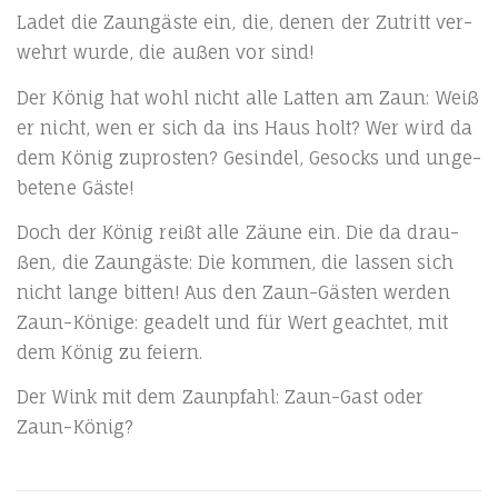
Ladet die Zaun­gäs­te ein, die, denen der Zutritt ver­
wehrt wur­de, die außen vor sind!
Der König hat wohl nicht alle Lat­ten am Zaun: Weiß
er nicht, wen er sich da ins Haus holt? Wer wird da
dem König zupros­ten? Gesin­del, Gesocks und unge­
be­te­ne Gäste!
Doch der König reißt alle Zäu­ne ein. Die da drau­
ßen, die Zaun­gäs­te: Die kom­men, die las­sen sich
nicht lan­ge bit­ten! Aus den Zaun-Gäs­ten wer­den
Zaun-Köni­ge: geadelt und für Wert geach­tet, mit
dem König zu feiern.
Der Wink mit dem Zaun­pfahl: Zaun-Gast oder
Zaun-König?