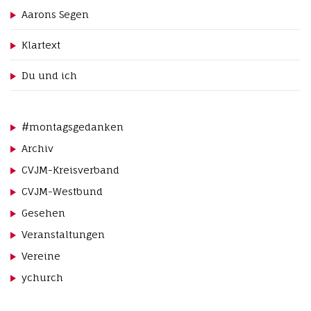
Aarons Segen
t
i
Klartext
o
n
Du und ich
#montagsgedanken
Archiv
CVJM-Kreisverband
CVJM-Westbund
Gesehen
Veranstaltungen
Vereine
ychurch