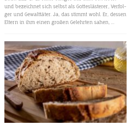
und bezeich­net sich selbst als Got­tes­läs­te­rer, Ver­fol­
ger und Gewalt­tä­ter. Ja, das stimmt wohl. Er, des­sen
Eltern in ihm einen gro­ßen Gelehr­ten sahen, …