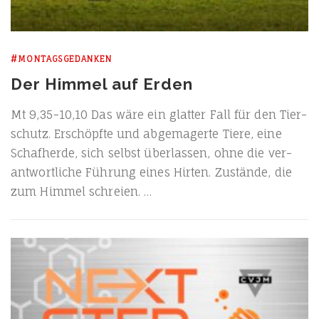
#MONTAGSGEDANKEN
Der Himmel auf Erden
Mt 9,35−10,10 Das wäre ein glat­ter Fall für den Tier­
schutz. Erschöpf­te und abge­ma­ger­te Tie­re, eine
Schaf­her­de, sich selbst über­las­sen, ohne die ver­
ant­wort­li­che Füh­rung eines Hir­ten. Zustän­de, die
zum Him­mel schreien. …