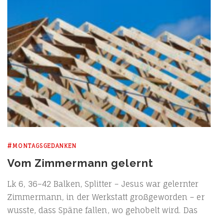
#MONTAGSGEDANKEN
Vom Zimmermann gelernt
Lk 6, 36–42 Bal­ken, Split­ter – Jesus war gelern­ter
Zim­mer­mann, in der Werk­statt groß­ge­wor­den – er
wuss­te, dass Spä­ne fal­len, wo geho­belt wird. Das