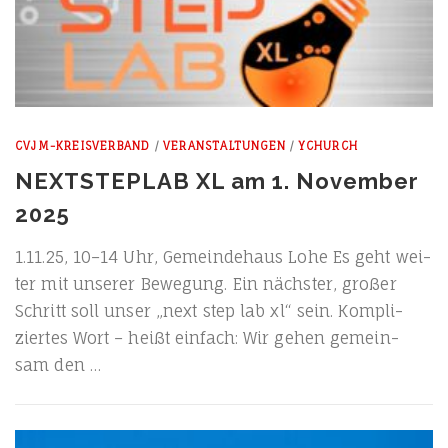
CVJM-KREISVERBAND
/
VERANSTALTUNGEN
/
YCHURCH
NEXTSTEPLAB XL am 1. November
2025
1.11.25, 10–14 Uhr, Gemein­de­haus Lohe Es geht wei­
ter mit unse­rer Bewe­gung. Ein nächs­ter, gro­ßer
Schritt soll unser „next step lab xl“ sein. Kom­pli­
zier­tes Wort – heißt ein­fach: Wir gehen gemein­
sam den …