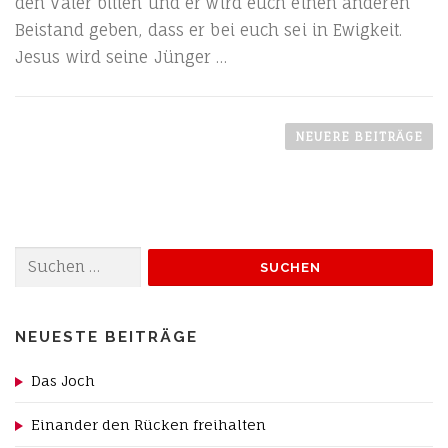
den Vater bit­ten und er wird euch einen ande­ren
Bei­stand geben, dass er bei euch sei in Ewig­keit.
Jesus wird sei­ne Jünger …
B
e
NEUERE BEITRÄGE
i
t
r
a
Suchen
g
nach:
s
n
NEUESTE BEITRÄGE
a
v
Das Joch
i
g
Einander den Rücken freihalten
a