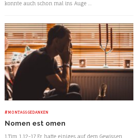
konn­te auch schon mal ins Auge …
#MONTAGSGEDANKEN
Nomen est omen
1.Tim 1,12−17 Er hat­te eini­ges auf dem Gewis­sen