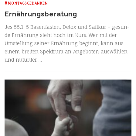
#MONTAGSGEDANKEN
Ernährungsberatung
Jes 55,1−5 Basen­fas­ten, Detox und Saft­kur – gesun­
de Ernäh­rung steht hoch im Kurs. Wer mit der
Umstel­lung sei­ner Ernäh­rung beginnt, kann aus
einem brei­ten Spek­trum an Ange­bo­ten aus­wäh­len
und mitunter …