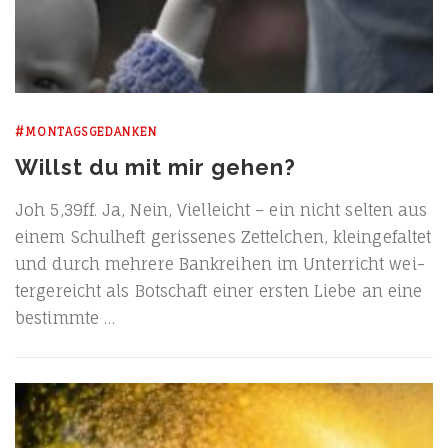
#MONTAGSGEDANKEN
Willst du mit mir gehen?
Joh 5,39ff. Ja, Nein, Viel­leicht – ein nicht sel­ten aus
einem Schul­heft geris­se­nes Zet­tel­chen, klein­ge­fal­tet
und durch meh­re­re Bank­rei­hen im Unter­richt wei­
ter­ge­reicht als Bot­schaft einer ers­ten Lie­be an eine
bestimmte …