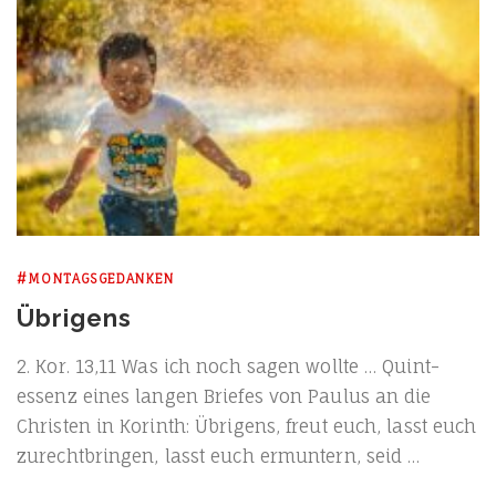
#MONTAGSGEDANKEN
Übrigens
2. Kor. 13,11 Was ich noch sagen woll­te … Quint­
essenz eines lan­gen Brie­fes von Pau­lus an die
Chris­ten in Korinth: Übri­gens, freut euch, lasst euch
zurecht­brin­gen, lasst euch ermun­tern, seid …