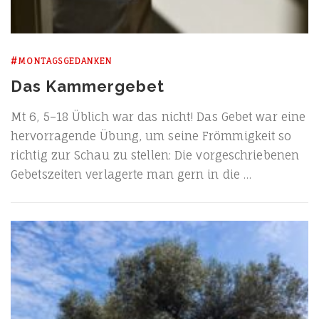
#MONTAGSGEDANKEN
Das Kammergebet
Mt 6, 5–18 Üblich war das nicht! Das Gebet war eine
her­vor­ra­gen­de Übung, um sei­ne Fröm­mig­keit so
rich­tig zur Schau zu stel­len: Die vor­ge­schrie­be­nen
Gebets­zei­ten ver­la­ger­te man gern in die …