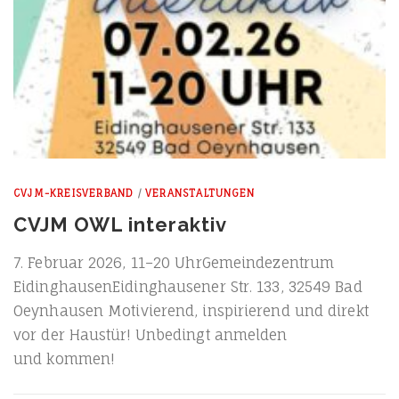
CVJM-KREISVERBAND
/
VERANSTALTUNGEN
CVJM OWL interaktiv
7. Febru­ar 2026, 11–20 Uhr­Ge­mein­de­zen­trum
Eiding­hau­sen­Ei­ding­hau­se­ner Str. 133, 32549 Bad
Oeyn­hau­sen Moti­vie­rend, inspi­rie­rend und direkt
vor der Haus­tür! Unbe­dingt anmel­den
und kommen!