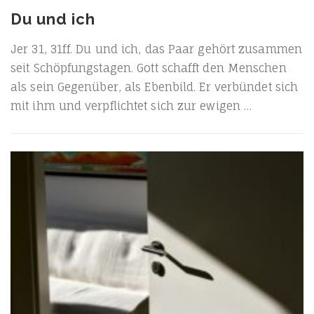
Du und ich
Jer 31, 31ff. Du und ich, das Paar gehört zusam­men
seit Schöp­fungs­ta­gen. Gott schafft den Men­schen
als sein Gegen­über, als Eben­bild. Er ver­bün­det sich
mit ihm und ver­pflich­tet sich zur ewigen …