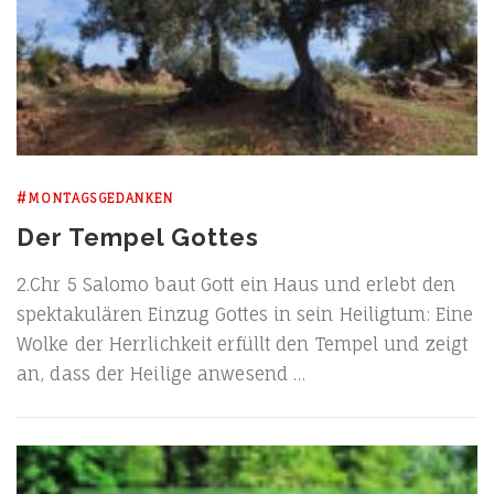
#MONTAGSGEDANKEN
Der Tempel Gottes
2.Chr 5 Salo­mo baut Gott ein Haus und erlebt den
spek­ta­ku­lä­ren Ein­zug Got­tes in sein Hei­lig­tum: Eine
Wol­ke der Herr­lich­keit erfüllt den Tem­pel und zeigt
an, dass der Hei­li­ge anwesend …