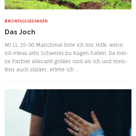
#MONTAGSGEDANKEN
Das Joch
Mt 11, 25–30 Manch­mal hole ich mir Hil­fe, wenn
ich etwas sehr Schwe­res zu tra­gen haben. Da mei­
ne Part­ner alle­samt grö­ßer sind als ich und meis­
tens auch stär­ker, erle­be ich …