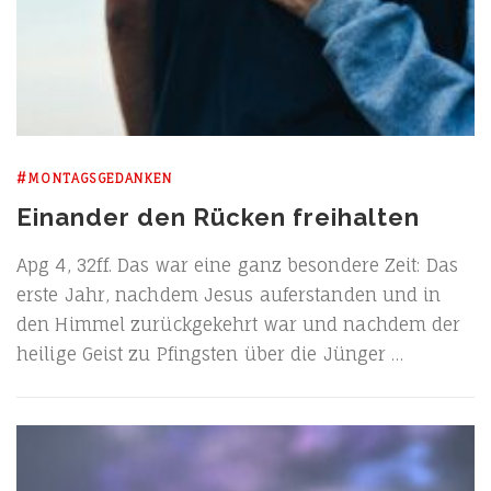
#MONTAGSGEDANKEN
Einander den Rücken freihalten
Apg 4, 32ff. Das war eine ganz beson­de­re Zeit: Das
ers­te Jahr, nach­dem Jesus auf­er­stan­den und in
den Him­mel zurück­ge­kehrt war und nach­dem der
hei­li­ge Geist zu Pfings­ten über die Jünger …