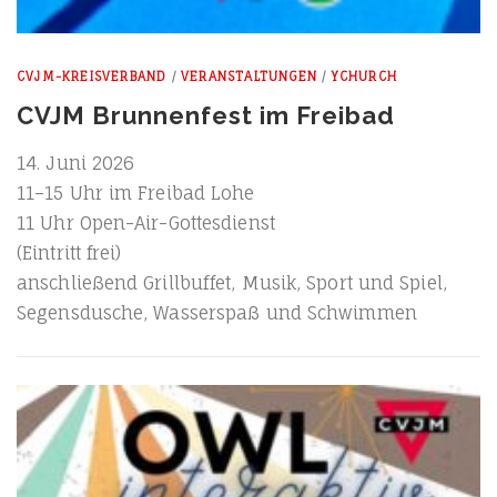
CVJM-KREISVERBAND
/
VERANSTALTUNGEN
/
YCHURCH
CVJM Brunnenfest im Freibad
14. Juni 2026
11–15 Uhr im Frei­bad Lohe
11 Uhr Open-Air-Gottesdienst
(Ein­tritt frei)
anschlie­ßend Grill­buf­fet, Musik, Sport und Spiel,
Segens­du­sche, Was­ser­spaß und Schwimmen