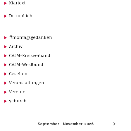
Klartext
o
n
Du und ich
#montagsgedanken
Archiv
CVJM-Kreisverband
CVJM-Westbund
Gesehen
Veranstaltungen
Vereine
ychurch
September - November, 2026