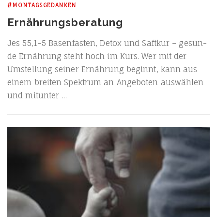
#MONTAGSGEDANKEN
Ernährungsberatung
Jes 55,1−5 Basen­fas­ten, Detox und Saft­kur – gesun­
de Ernäh­rung steht hoch im Kurs. Wer mit der
Umstel­lung sei­ner Ernäh­rung beginnt, kann aus
einem brei­ten Spek­trum an Ange­bo­ten aus­wäh­len
und mitunter …