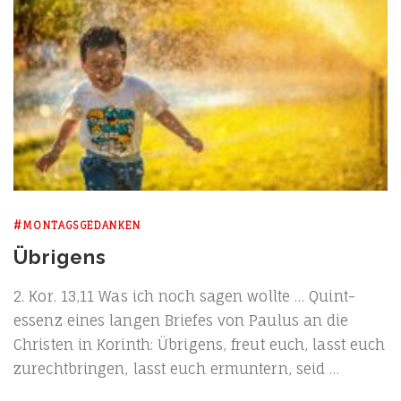
#MONTAGSGEDANKEN
Übrigens
2. Kor. 13,11 Was ich noch sagen woll­te … Quint­
essenz eines lan­gen Brie­fes von Pau­lus an die
Chris­ten in Korinth: Übri­gens, freut euch, lasst euch
zurecht­brin­gen, lasst euch ermun­tern, seid …