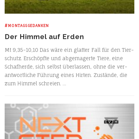
#MONTAGSGEDANKEN
Der Himmel auf Erden
Mt 9,35−10,10 Das wäre ein glat­ter Fall für den Tier­
schutz. Erschöpf­te und abge­ma­ger­te Tie­re, eine
Schaf­her­de, sich selbst über­las­sen, ohne die ver­
ant­wort­li­che Füh­rung eines Hir­ten. Zustän­de, die
zum Him­mel schreien. …