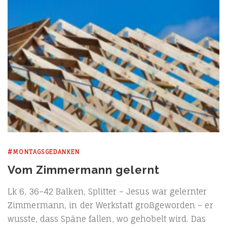
#MONTAGSGEDANKEN
Vom Zimmermann gelernt
Lk 6, 36–42 Bal­ken, Split­ter – Jesus war gelern­ter
Zim­mer­mann, in der Werk­statt groß­ge­wor­den – er
wuss­te, dass Spä­ne fal­len, wo geho­belt wird. Das