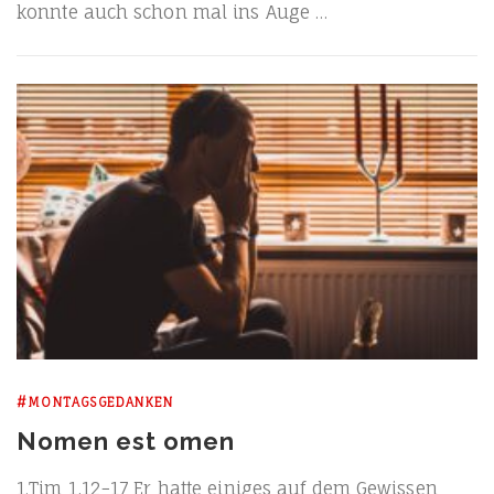
konn­te auch schon mal ins Auge …
#MONTAGSGEDANKEN
Nomen est omen
1.Tim 1,12−17 Er hat­te eini­ges auf dem Gewis­sen