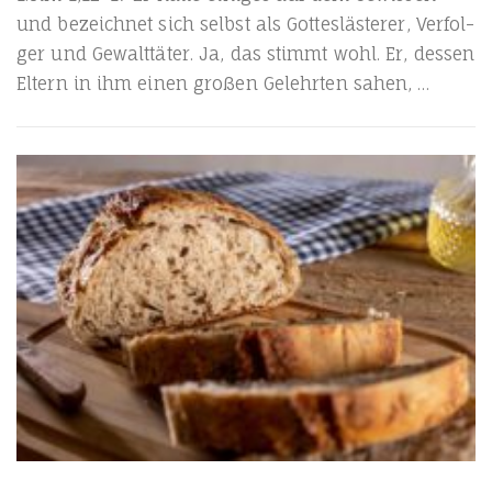
und bezeich­net sich selbst als Got­tes­läs­te­rer, Ver­fol­
ger und Gewalt­tä­ter. Ja, das stimmt wohl. Er, des­sen
Eltern in ihm einen gro­ßen Gelehr­ten sahen, …