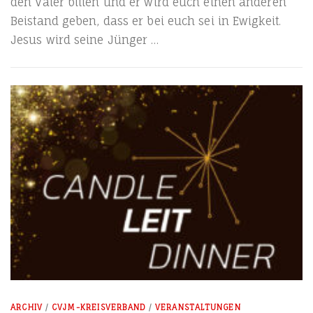
den Vater bit­ten und er wird euch einen ande­ren
Bei­stand geben, dass er bei euch sei in Ewig­keit.
Jesus wird sei­ne Jünger …
ARCHIV
/
CVJM-KREISVERBAND
/
VERANSTALTUNGEN