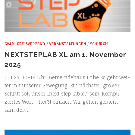
CVJM-KREISVERBAND
/
VERANSTALTUNGEN
/
YCHURCH
NEXTSTEPLAB XL am 1. November
2025
1.11.25, 10–14 Uhr, Gemein­de­haus Lohe Es geht wei­
ter mit unse­rer Bewe­gung. Ein nächs­ter, gro­ßer
Schritt soll unser „next step lab xl“ sein. Kom­pli­
zier­tes Wort – heißt ein­fach: Wir gehen gemein­
sam den …