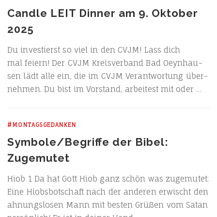
Candle LEIT Dinner am 9. Oktober
2025
Du inves­tierst so viel in den CVJM! Lass dich
mal fei­ern! Der CVJM Kreis­ver­band Bad Oeyn­hau­
sen lädt alle ein, die im CVJM Ver­ant­wor­tung über­
neh­men. Du bist im Vor­stand, arbei­test mit oder …
#MONTAGSGEDANKEN
Symbole/Begriffe der Bibel:
Zugemutet
Hiob 1 Da hat Gott Hiob ganz schön was zuge­mu­tet:
Eine Hiobs­bot­schaft nach der ande­ren erwischt den
ahnungs­lo­sen Mann mit bes­ten Grü­ßen vom Satan