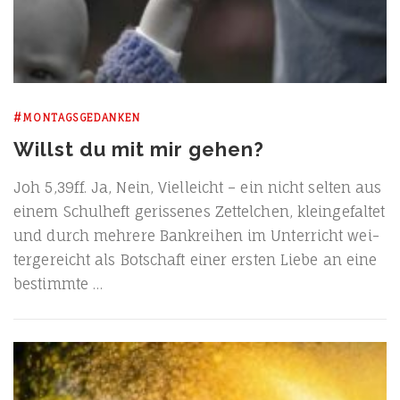
#MONTAGSGEDANKEN
Willst du mit mir gehen?
Joh 5,39ff. Ja, Nein, Viel­leicht – ein nicht sel­ten aus
einem Schul­heft geris­se­nes Zet­tel­chen, klein­ge­fal­tet
und durch meh­re­re Bank­rei­hen im Unter­richt wei­
ter­ge­reicht als Bot­schaft einer ers­ten Lie­be an eine
bestimmte …