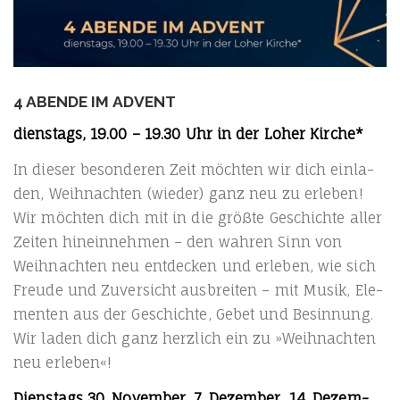
4 ABENDE IM ADVENT
diens­tags, 19.00 – 19.30 Uhr in der Loher Kirche*
In die­ser beson­de­ren Zeit möch­ten wir dich ein­la­
den, Weih­nach­ten (wie­der) ganz neu zu erle­ben!
Wir möch­ten dich mit in die größ­te Geschich­te aller
Zei­ten hin­ein­neh­men – den wah­ren Sinn von
Weih­nach­ten neu ent­de­cken und erle­ben, wie sich
Freu­de und Zuver­sicht aus­brei­ten – mit Musik, Ele­
men­ten aus der Geschich­te, Gebet und Besin­nung.
Wir laden dich ganz herz­lich ein zu »Weih­nach­ten
neu erleben«!
Diens­tags 30. Novem­ber, 7. Dezem­ber, 14. Dezem­