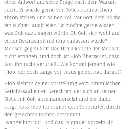
einer Ant­wort auf sei­ne Fra­ge nach dem War­um
sucht. Er wür­de ger­ne vor Got­tes himm­li­schem
Thron ste­hen und sei­nen Fall vor Gott, dem höchs­
ten Rich­ter, aus­brei­ten. Er möch­te ger­ne wis­sen,
was Gott dazu sagen wür­de. Ob Gott sich wohl auf
einen Rechts­streit mit ihm ein­las­sen wür­de?
Mensch gegen Gott. Das Urteil könn­te der Mensch
nicht ertra­gen, und doch ist Hiob über­zeugt, dass
Gott ihn nicht ver­ur­teilt. Wie kommt jemand wie
Hiob, der doch lan­ge vor Jesus gelebt hat, darauf?
Hiob sieht in sei­ner Vor­stel­lung vom himm­li­schen
Gerichts­saal einen Gerech­ten, der sich an sei­ner
Stel­le mit Gott aus­ein­an­der­setzt und der dafür
sorgt, dass Hiob für immer dem Todes­ur­teil durch
den gerech­ten Rich­ter ent­kommt.
Evan­ge­li­um pur, und das in grau­er Vor­zeit! Ein