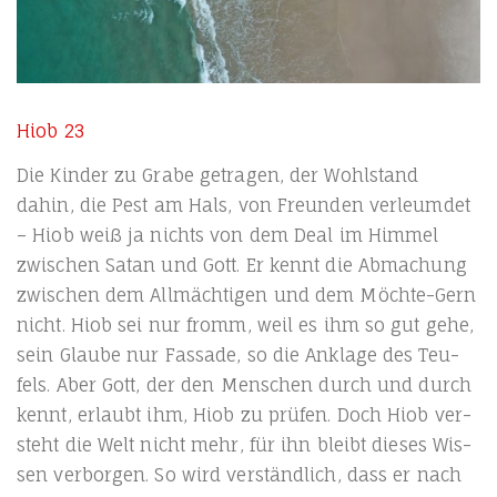
Hiob 23
Die Kin­der zu Gra­be getra­gen, der Wohl­stand
dahin, die Pest am Hals, von Freun­den ver­leum­det
– Hiob weiß ja nichts von dem Deal im Him­mel
zwi­schen Satan und Gott. Er kennt die Abma­chung
zwi­schen dem All­mäch­ti­gen und dem Möch­te-Gern
nicht. Hiob sei nur fromm, weil es ihm so gut gehe,
sein Glau­be nur Fas­sa­de, so die Ankla­ge des Teu­
fels. Aber Gott, der den Men­schen durch und durch
kennt, erlaubt ihm, Hiob zu prü­fen. Doch Hiob ver­
steht die Welt nicht mehr, für ihn bleibt die­ses Wis­
sen ver­bor­gen. So wird ver­ständ­lich, dass er nach