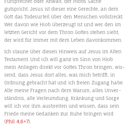
Für­spre­cher oder Anwalt, der Hiobs Sache
gutspricht. Jesus ist die­ser eine Gerech­te, an dem
Gott das Todes­ur­teil über den Men­schen voll­streckt.
Wer davon wie Hiob über­zeugt ist und wer den im
letz­ten Gericht vor dem Thron Got­tes ste­hen sieht,
der wird für immer mit dem Leben davonkommen.
Ich stau­ne über die­sen Hin­weis auf Jesus im Alten
Tes­ta­ment. Und ich will ganz im Sinn von Hiob
mein Anlie­gen direkt vor Got­tes Thron brin­gen, wis­
send, dass Jesus dort alles, was mich betrifft, in
Ord­nung gebracht hat und ich frei­en Zugang habe.
Alle mei­ne Fra­gen nach dem War­um, alles Unver­
ständ­nis, alle Ver­leum­dung, Krän­kung und Sor­ge
will ich vor ihm aus­brei­ten und wis­sen, dass sein
Frie­de mei­ne Gedan­ken zur Ruhe brin­gen wird
(
Phil 4,6+7
).