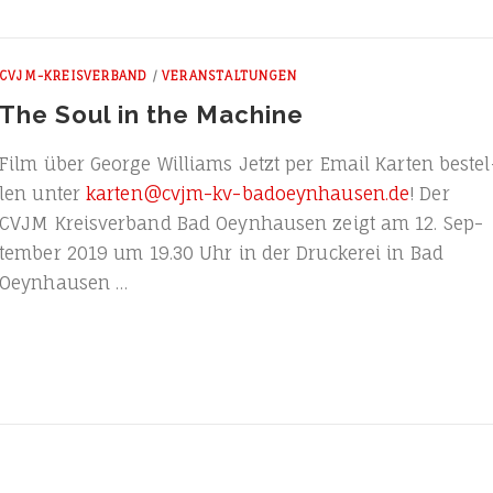
CVJM-KREISVERBAND
/
VERANSTALTUNGEN
The Soul in the Machine
Film über Geor­ge Wil­liams Jetzt per Email Kar­ten bestel
len unter
karten@cvjm-kv-badoeynhausen.de
! Der
CVJM Kreis­ver­band Bad Oeyn­hau­sen zeigt am 12. Sep­
tem­ber 2019 um 19.30 Uhr in der Dru­cke­rei in Bad
Oeynhausen …