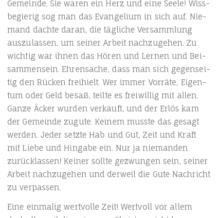
Gemein­de. Sie waren ein Herz und eine See­le! Wiss­
be­gie­rig sog man das Evan­ge­li­um in sich auf. Nie­
mand dach­te dar­an, die täg­li­che Ver­samm­lung
aus­zu­las­sen, um sei­ner Arbeit nach­zu­ge­hen. Zu
wich­tig war ihnen das Hören und Ler­nen und Bei­
sam­men­sein. Ehren­sa­che, dass man sich gegen­sei­
tig den Rücken frei­hielt. Wer immer Vor­rä­te, Eigen­
tum oder Geld besaß, teil­te es frei­wil­lig mit allen.
Gan­ze Äcker wur­den ver­kauft, und der Erlös kam
der Gemein­de zugu­te. Kei­nem muss­te das gesagt
wer­den. Jeder setz­te Hab und Gut, Zeit und Kraft
mit Lie­be und Hin­ga­be ein. Nur ja nie­man­den
zurück­las­sen! Kei­ner soll­te gezwun­gen sein, sei­ner
Arbeit nach­zu­ge­hen und der­weil die Gute Nach­richt
zu verpassen.
Eine ein­ma­lig wert­vol­le Zeit! Wert­voll vor allem