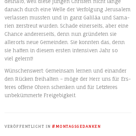
des­halb, weil die­se jun­gen Chris­ten nicht lan­ge
danach durch eine Wel­le der Ver­fol­gung Jeru­sa­lem
ver­las­sen muss­ten und in ganz Gali­läa und Sama­
ri­en zer­streut wur­den. Scha­de einer­seits, aber eine
Chan­ce ande­rer­seits, denn nun grün­de­ten sie
aller­orts neue Gemein­den. Sie konn­ten das, denn
sie hat­ten in die­sem ers­ten inten­si­ven Jahr so
viel gelernt!
Wün­schens­wert: Gemein­sam ler­nen und ein­an­der
den Rücken frei­hal­ten – möge der Herr uns für Ers­
te­res offe­ne Ohren schen­ken und für Letz­te­res
unbe­küm­mer­te Freigebigkeit.
VERÖFFENTLICHT IN
#MONTAGSGEDANKEN