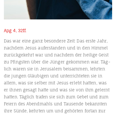
Apg 4, 32ff.
Das war eine ganz beson­de­re Zeit: Das ers­te Jahr,
nach­dem Jesus auf­er­stan­den und in den Him­mel
zurück­ge­kehrt war und nach­dem der hei­li­ge Geist
zu Pfings­ten über die Jün­ger gekom­men war. Täg­
lich waren sie in Jeru­sa­lem bei­sam­men, lehr­ten
die jun­gen Gläu­bi­gen und unter­rich­te­ten sie in
allem, was sie sel­ber mit Jesus erlebt hat­ten, was
er ihnen gesagt hat­te und was sie von ihm gelernt
hat­ten. Täg­lich tra­fen sie sich zum Gebet und zum
Fei­ern des Abend­mahls und Tau­sen­de bekann­ten
ihre Sün­de, kehr­ten um und gehör­ten fort­an zur