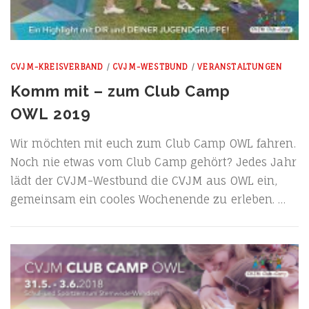
CVJM-KREISVERBAND
/
CVJM-WESTBUND
/
VERANSTALTUNGEN
Komm mit – zum Club Camp
OWL 2019
Wir möch­ten mit euch zum Club Camp OWL fah­ren.
Noch nie etwas vom Club Camp gehört? Jedes Jahr
lädt der CVJM-Wes­t­­bund die CVJM aus OWL ein,
gemein­sam ein coo­les Wochen­en­de zu erleben. …