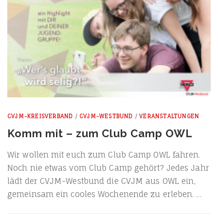
CVJM-KREISVERBAND
/
CVJM-WESTBUND
/
VERANSTALTUNGEN
Komm mit – zum Club Camp OWL
Wir wol­len mit euch zum Club Camp OWL fah­ren.
Noch nie etwas vom Club Camp gehört? Jedes Jahr
lädt der CVJM-Wes­t­­bund die CVJM aus OWL ein,
gemein­sam ein coo­les Wochen­en­de zu erleben. …