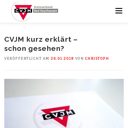
Zum
Inhalt
Menü
springen
STARTSEITE
BRUNNENABENDE
CVJM kurz erklärt –
schon gesehen?
YCHURCH BRUNNENPLATZ
BLOG
KALENDER
VERÖFFENTLICHT AM
26.01.2018
VON
CHRISTOPH
ÜBER UNS
KONTAKT