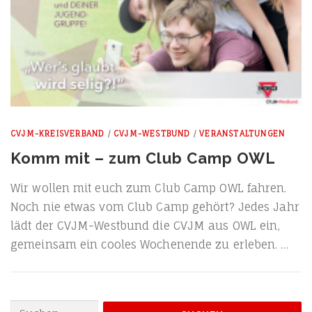
CVJM-KREISVERBAND
/
CVJM-WESTBUND
/
VERANSTALTUNGEN
Komm mit – zum Club Camp OWL
Wir wol­len mit euch zum Club Camp OWL fah­ren.
Noch nie etwas vom Club Camp gehört? Jedes Jahr
lädt der CVJM-Wes­t­­bund die CVJM aus OWL ein,
gemein­sam ein coo­les Wochen­en­de zu erleben. …
Suchen