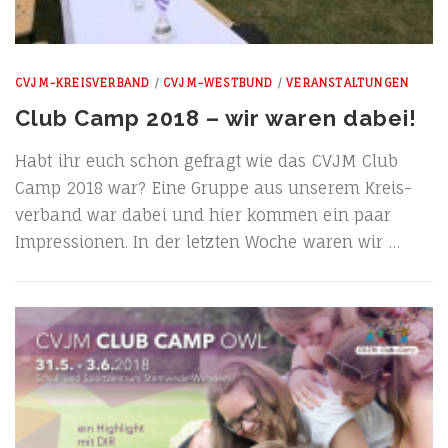
CVJM-KREISVERBAND
/
CVJM-WESTBUND
/
VERANSTALTUNGEN
Club Camp 2018 – wir waren dabei!
Habt ihr euch schon gefragt wie das CVJM Club
Camp 2018 war? Eine Grup­pe aus unse­rem Kreis­
ver­band war dabei und hier kom­men ein paar
Impres­sio­nen. In der letz­ten Woche waren wir …