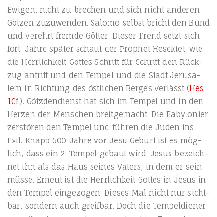
Ewi­gen, nicht zu bre­chen und sich nicht ande­ren
Göt­zen zuzu­wen­den. Salo­mo selbst bricht den Bund
und ver­ehrt frem­de Göt­ter. Die­ser Trend setzt sich
fort. Jah­re spä­ter schaut der Pro­phet Hese­kiel, wie
die Herr­lich­keit Got­tes Schritt für Schritt den Rück­
zug antritt und den Tem­pel und die Stadt Jeru­sa­
lem in Rich­tung des öst­li­chen Ber­ges ver­lässt (
Hes
10
f.). Götz­den­dienst hat sich im Tem­pel und in den
Her­zen der Men­schen breit­ge­macht. Die Baby­lo­ni­er
zer­stö­ren den Tem­pel und füh­ren die Juden ins
Exil. Knapp 500 Jah­re vor Jesu Geburt ist es mög­
lich, dass ein 2. Tem­pel gebaut wird. Jesus bezeich­
net ihn als das Haus sei­nes Vaters, in dem er sein
müs­se. Erneut ist die Herr­lich­keit Got­tes in Jesus in
den Tem­pel ein­ge­zo­gen. Die­ses Mal nicht nur sicht­
bar, son­dern auch greif­bar. Doch die Tem­pel­die­ner