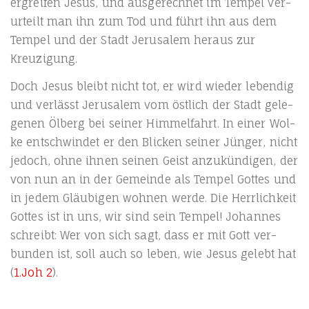
ergrei­fen Jesus, und aus­ge­rech­net im Tem­pel ver­
ur­teilt man ihn zum Tod und führt ihn aus dem
Tem­pel und der Stadt Jeru­sa­lem her­aus zur
Kreuzigung.
Doch Jesus bleibt nicht tot, er wird wie­der leben­dig
und ver­lässt Jeru­sa­lem vom öst­lich der Stadt gele­
ge­nen Ölberg bei sei­ner Him­mel­fahrt. In einer Wol­
ke ent­schwin­det er den Bli­cken sei­ner Jün­ger, nicht
jedoch, ohne ihnen sei­nen Geist anzu­kün­di­gen, der
von nun an in der Gemein­de als Tem­pel Got­tes und
in jedem Gläu­bi­gen woh­nen wer­de. Die Herr­lich­keit
Got­tes ist in uns, wir sind sein Tem­pel! Johan­nes
schreibt: Wer von sich sagt, dass er mit Gott ver­
bun­den ist, soll auch so leben, wie Jesus gelebt hat
(
1.Joh 2
).