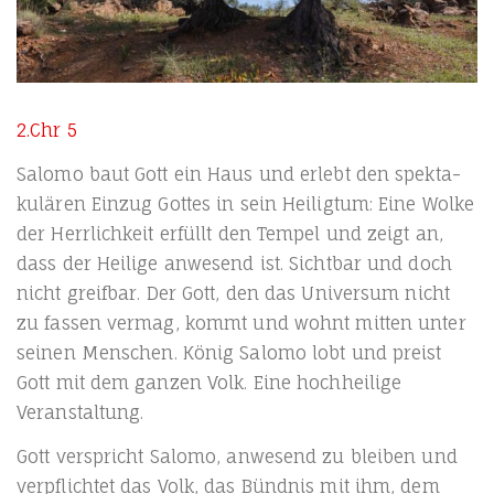
2.Chr 5
Salo­mo baut Gott ein Haus und erlebt den spek­ta­
ku­lä­ren Ein­zug Got­tes in sein Hei­lig­tum: Eine Wol­ke
der Herr­lich­keit erfüllt den Tem­pel und zeigt an,
dass der Hei­li­ge anwe­send ist. Sicht­bar und doch
nicht greif­bar. Der Gott, den das Uni­ver­sum nicht
zu fas­sen ver­mag, kommt und wohnt mit­ten unter
sei­nen Men­schen. König Salo­mo lobt und preist
Gott mit dem gan­zen Volk. Eine hoch­hei­li­ge
Veranstaltung.
Gott ver­spricht Salo­mo, anwe­send zu blei­ben und
ver­pflich­tet das Volk, das Bünd­nis mit ihm, dem