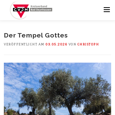
Zum
Inhalt
Menü
springen
STARTSEITE
BRUNNENABENDE
Der Tempel Gottes
VERÖFFENTLICHT AM
03.05.2026
VON
CHRISTOPH
YCHURCH BRUNNENPLATZ
BLOG
KALENDER
ÜBER UNS
KONTAKT